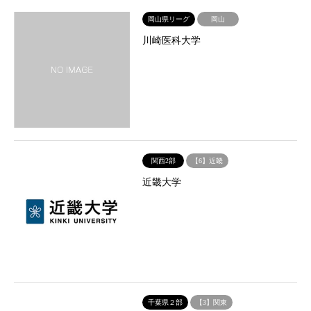
岡山県リーグ
岡山
川崎医科大学
関西2部
【6】近畿
近畿大学
千葉県２部
【3】関東