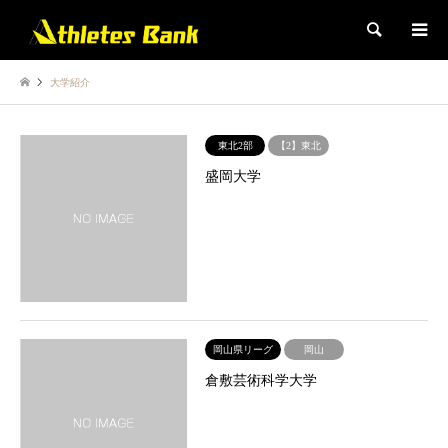
検索
大学紹介
東北2部
【2】東北
盛岡大学
岡山県リーグ
岡山
倉敷芸術科学大学