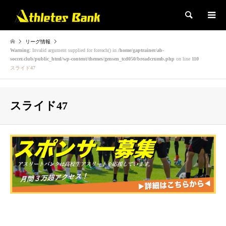
検索
リーグ情報
Warning
: Invalid argument supplied for foreach() in
/home/gaptrainer/ab-
soccer.club/public_html/wp-content/themes/gensen_tcd050/breadcrumb.php
on line
110
スライド47
スライド47