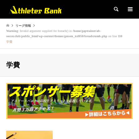
検索
リーグ情報
Warning
: Invalid argument supplied for foreach() in
/home/gaptrainer/ab-
soccer.club/public_html/wp-content/themes/gensen_tcd050/breadcrumb.php
on line
110
学費
学費