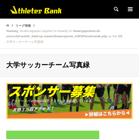
検索
リーグ情報
Warning
: Invalid argument supplied for foreach() in
/home/gaptrainer/ab-
soccer.club/public_html/wp-content/themes/gensen_tcd050/breadcrumb.php
on line
110
大学サッカーチーム写真緑
大学サッカーチーム写真緑