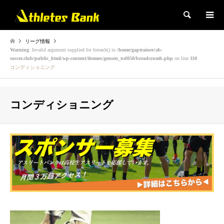
検索
リーグ情報
Warning
: Invalid argument supplied for foreach() in
/home/gaptrainer/ab-
soccer.club/public_html/wp-content/themes/gensen_tcd050/breadcrumb.php
on line
110
コンディショニング
コンディショニング