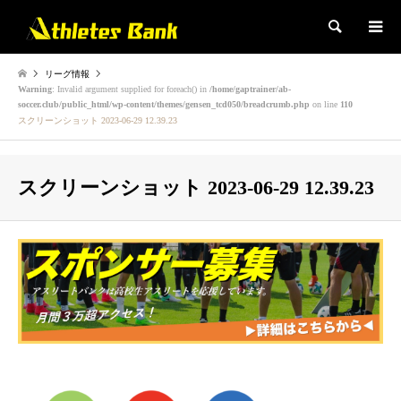
検索
リーグ情報
Warning
: Invalid argument supplied for foreach() in
/home/gaptrainer/ab-
soccer.club/public_html/wp-content/themes/gensen_tcd050/breadcrumb.php
on line
110
スクリーンショット 2023-06-29 12.39.23
スクリーンショット 2023-06-29 12.39.23