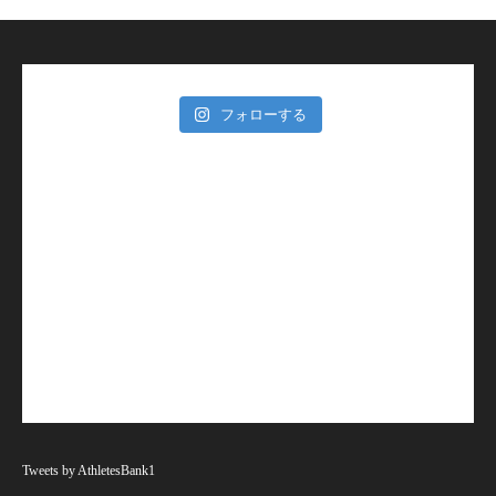
フォローする
Tweets by AthletesBank1