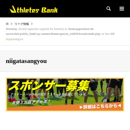
検索
リーグ情報
Warning
: Invalid argument supplied for foreach() in
/home/gaptrainer/ab-
soccer.club/public_html/wp-content/themes/gensen_tcd050/breadcrumb.php
on line
110
niigatasangyou
niigatasangyou