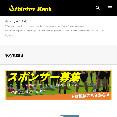
検索
リーグ情報
Warning
: Invalid argument supplied for foreach() in
/home/gaptrainer/ab-
soccer.club/public_html/wp-content/themes/gensen_tcd050/breadcrumb.php
on line
110
toyama
toyama