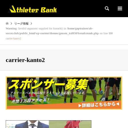
検索
リーグ情報
Warning
: Invalid argument supplied for foreach() in
/home/gaptrainer/ab-
soccer.club/public_html/wp-content/themes/gensen_tcd050/breadcrumb.php
on line
110
carrier-kanto2
carrier-kanto2