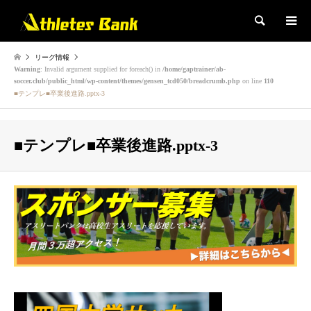
検索
リーグ情報
Warning
: Invalid argument supplied for foreach() in
/home/gaptrainer/ab-
soccer.club/public_html/wp-content/themes/gensen_tcd050/breadcrumb.php
on line
110
■テンプレ■卒業後進路.pptx-3
■テンプレ■卒業後進路.pptx-3