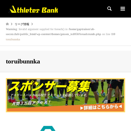
検索
リーグ情報
Warning
: Invalid argument supplied for foreach() in
/home/gaptrainer/ab-
soccer.club/public_html/wp-content/themes/gensen_tcd050/breadcrumb.php
on line
110
toruibunnka
toruibunnka