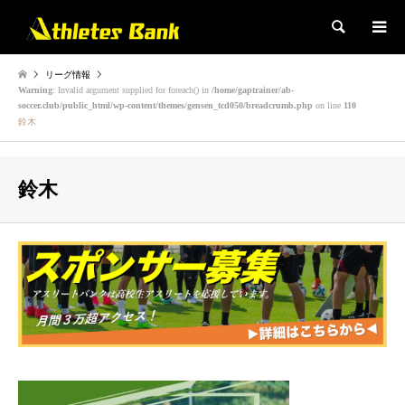
検索
リーグ情報
Warning
: Invalid argument supplied for foreach() in
/home/gaptrainer/ab-
soccer.club/public_html/wp-content/themes/gensen_tcd050/breadcrumb.php
on line
110
鈴木
鈴木