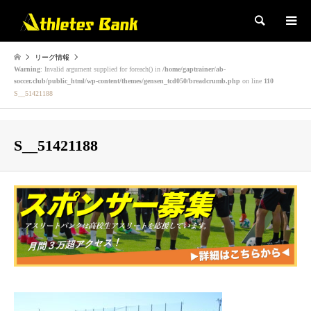
検索
リーグ情報
Warning
: Invalid argument supplied for foreach() in
/home/gaptrainer/ab-
soccer.club/public_html/wp-content/themes/gensen_tcd050/breadcrumb.php
on line
110
S__51421188
S__51421188