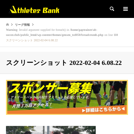
検索
リーグ情報
Warning
: Invalid argument supplied for foreach() in
/home/gaptrainer/ab-
soccer.club/public_html/wp-content/themes/gensen_tcd050/breadcrumb.php
on line
110
スクリーンショット 2022-02-04 6.08.22
スクリーンショット 2022-02-04 6.08.22