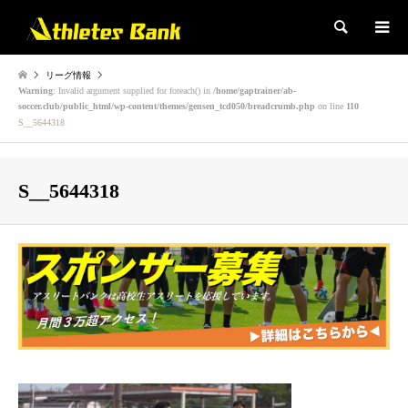
検索
リーグ情報
Warning
: Invalid argument supplied for foreach() in
/home/gaptrainer/ab-
soccer.club/public_html/wp-content/themes/gensen_tcd050/breadcrumb.php
on line
110
S__5644318
S__5644318