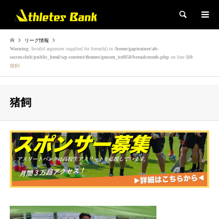
検索
リーグ情報
Warning
: Invalid argument supplied for foreach() in
/home/gaptrainer/ab-
soccer.club/public_html/wp-content/themes/gensen_tcd050/breadcrumb.php
on line
110
猪飼
猪飼