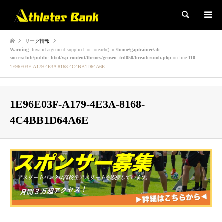
検索
リーグ情報
Warning
: Invalid argument supplied for foreach() in
/home/gaptrainer/ab-
soccer.club/public_html/wp-content/themes/gensen_tcd050/breadcrumb.php
on line
110
1E96E03F-A179-4E3A-8168-4C4BB1D64A6E
1E96E03F-A179-4E3A-8168-
4C4BB1D64A6E