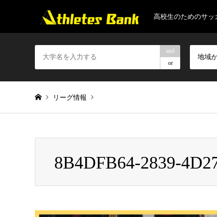
高校生のためのサッ
and
地域
or
リーグ情報
Warning
: Invalid argument supplied for foreach() in
/home/gapt
8B4DFB64-2839-4D2
8B4DFB64-2839-4D27-A87F-6313666DBC40