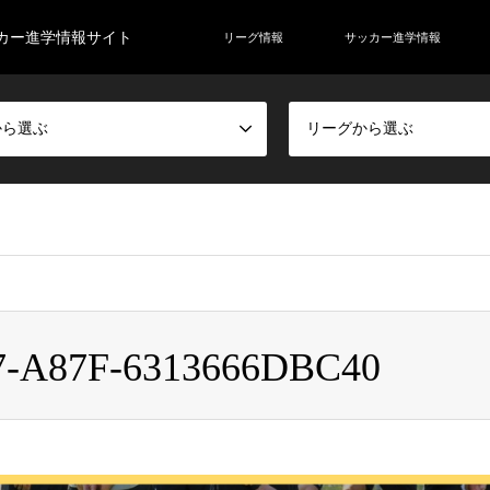
カー進学情報サイト
リーグ情報
サッカー進学情報
から選ぶ
リーグから選ぶ
rainer/ab-soccer.club/public_html/wp-content/themes/gensen_tcd050/bre
7-A87F-6313666DBC40