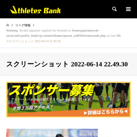
検索
リーグ情報
Warning
: Invalid argument supplied for foreach() in
/home/gaptrainer/ab-
soccer.club/public_html/wp-content/themes/gensen_tcd050/breadcrumb.php
on line
110
スクリーンショット 2022-06-14 22.49.30
スクリーンショット 2022-06-14 22.49.30