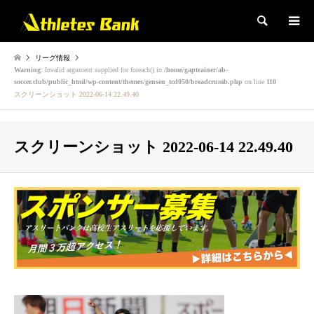
検索
リーグ情報
Warning
: Invalid argument supplied for foreach() in
/home/gaptrainer/ab-
soccer.club/public_html/wp-content/themes/gensen_tcd050/breadcrumb.php
on line
110
スクリーンショット 2022-06-14 22.49.40
スクリーンショット 2022-06-14 22.49.40