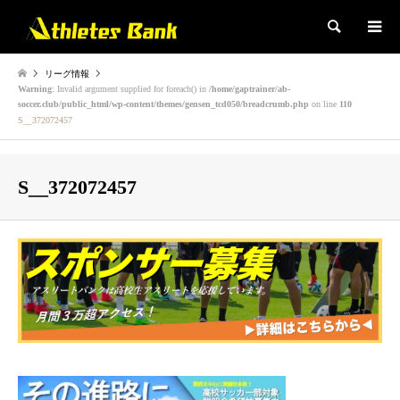
検索
リーグ情報
Warning
: Invalid argument supplied for foreach() in
/home/gaptrainer/ab-
soccer.club/public_html/wp-content/themes/gensen_tcd050/breadcrumb.php
on line
110
S__372072457
S__372072457