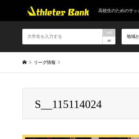
高校生のためのサッ
and
地域
or
リーグ情報
Warning
: Invalid argument supplied for foreach() in
/home/gapt
S__115114024
S__115114024