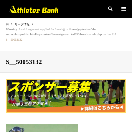
検索
リーグ情報
Warning
: Invalid argument supplied for foreach() in
/home/gaptrainer/ab-
soccer.club/public_html/wp-content/themes/gensen_tcd050/breadcrumb.php
on line
110
S__50053132
S__50053132