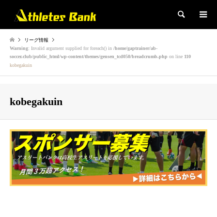
検索
リーグ情報
Warning
: Invalid argument supplied for foreach() in
/home/gaptrainer/ab-
soccer.club/public_html/wp-content/themes/gensen_tcd050/breadcrumb.php
on line
110
kobegakuin
kobegakuin