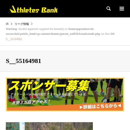
検索
リーグ情報
Warning
: Invalid argument supplied for foreach() in
/home/gaptrainer/ab-
soccer.club/public_html/wp-content/themes/gensen_tcd050/breadcrumb.php
on line
110
S__55164981
S__55164981