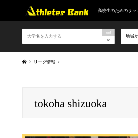
高校生のためのサッ
and
地域
or
リーグ情報
Warning
: Invalid argument supplied for foreach() in
/home/gapt
tokoha shizuoka
tokoha shizuoka