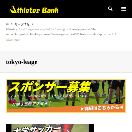
検索
リーグ情報
Warning
: Invalid argument supplied for foreach() in
/home/gaptrainer/ab-
soccer.club/public_html/wp-content/themes/gensen_tcd050/breadcrumb.php
on line
110
tokyo-leage
tokyo-leage