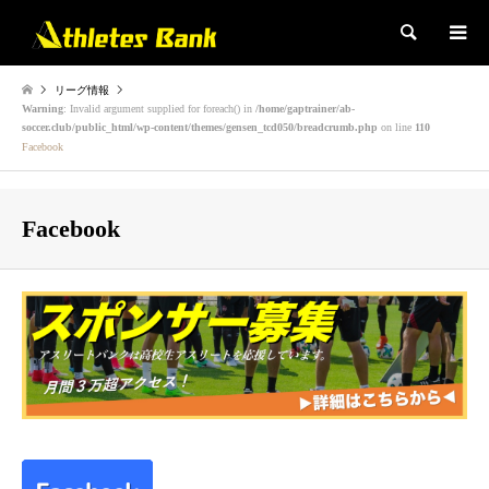
検索
リーグ情報
Warning
: Invalid argument supplied for foreach() in
/home/gaptrainer/ab-
soccer.club/public_html/wp-content/themes/gensen_tcd050/breadcrumb.php
on line
110
Facebook
Facebook