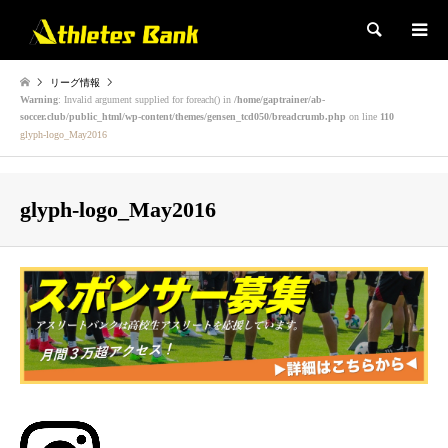
検索
リーグ情報
Warning
: Invalid argument supplied for foreach() in
/home/gaptrainer/ab-
soccer.club/public_html/wp-content/themes/gensen_tcd050/breadcrumb.php
on line
110
glyph-logo_May2016
glyph-logo_May2016