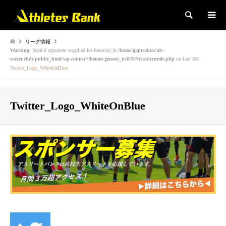
検索
リーグ情報
Warning
: Invalid argument supplied for foreach() in
/home/gaptrainer/ab-
soccer.club/public_html/wp-content/themes/gensen_tcd050/breadcrumb.php
on line
110
Twitter_Logo_WhiteOnBlue
Twitter_Logo_WhiteOnBlue