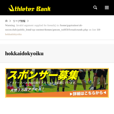
検索
リーグ情報
Warning
: Invalid argument supplied for foreach() in
/home/gaptrainer/ab-
soccer.club/public_html/wp-content/themes/gensen_tcd050/breadcrumb.php
on line
110
hokkaidokyoiku
hokkaidokyoiku