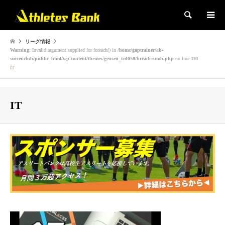
検索
リーグ情報
Warning
: Invalid argument supplied for foreach() in
/home/gaptrainer/ab-
soccer.club/public_html/wp-content/themes/gensen_tcd050/breadcrumb.php
on line
110
IT
IT