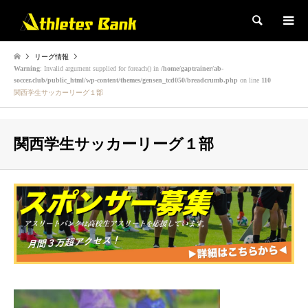
検索
リーグ情報
Warning
: Invalid argument supplied for foreach() in
/home/gaptrainer/ab-
soccer.club/public_html/wp-content/themes/gensen_tcd050/breadcrumb.php
on line
110
関西学生サッカーリーグ１部
関西学生サッカーリーグ１部