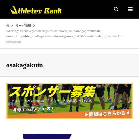
検索
リーグ情報
Warning
: Invalid argument supplied for foreach() in
/home/gaptrainer/ab-
soccer.club/public_html/wp-content/themes/gensen_tcd050/breadcrumb.php
on line
110
osakagakuin
osakagakuin