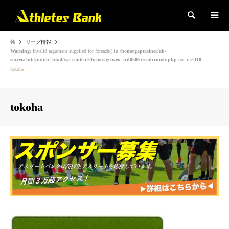
検索
リーグ情報
Warning
: Invalid argument supplied for foreach() in
/home/gaptrainer/ab-
soccer.club/public_html/wp-content/themes/gensen_tcd050/breadcrumb.php
on line
110
tokoha
tokoha