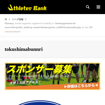
検索
リーグ情報
Warning
: Invalid argument supplied for foreach() in
/home/gaptrainer/ab-
soccer.club/public_html/wp-content/themes/gensen_tcd050/breadcrumb.php
on line
110
tokushimabunnri
tokushimabunnri