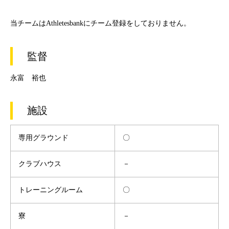
当チームはAthletesbankにチーム登録をしておりません。
監督
永富 裕也
施設
専用グラウンド
〇
クラブハウス
－
トレーニングルーム
〇
寮
－