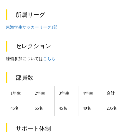
所属リーグ
東海学生サッカーリーグ1部
セレクション
練習参加については
こちら
部員数
1年生
2年生
3年生
4年生
合計
46名
65名
45名
49名
205名
サポート体制