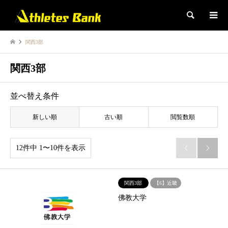
検索
関西3部
関西3部
並べ替え条件
新しい順
古い順
閲覧数順
12件中 1〜10件を表示


関西3部
【6】近畿
佛教大学