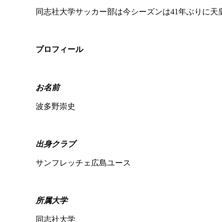
同志社大学サッカー部は
今シーズンは41年ぶりに天
プロフィール
お名前
波多野崇史
出身クラブ
サンフレッチェ広島
ユース
所属大学
同志社大学