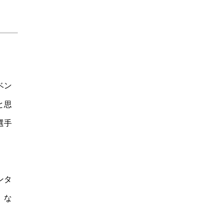
ベン
と思
選手
ンタ
。
な
。