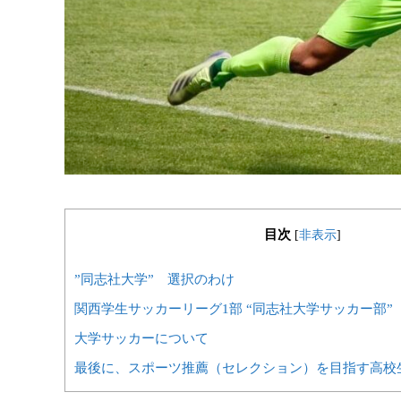
目次
[
非表示
]
”同志社大学” 選択のわけ
関西学生サッカーリーグ1部 “同志社大学サッカー部”
大学サッカーについて
最後に、スポーツ推薦（セレクション）を目指す高校