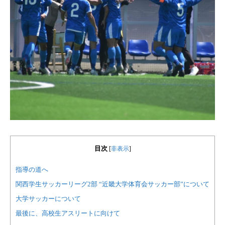
目次
[
非表示
]
指導の道へ
関西学生サッカーリーグ2部 “近畿大学体育会サッカー部”について
大学サッカーについて
最後に、高校生アスリートに向けて