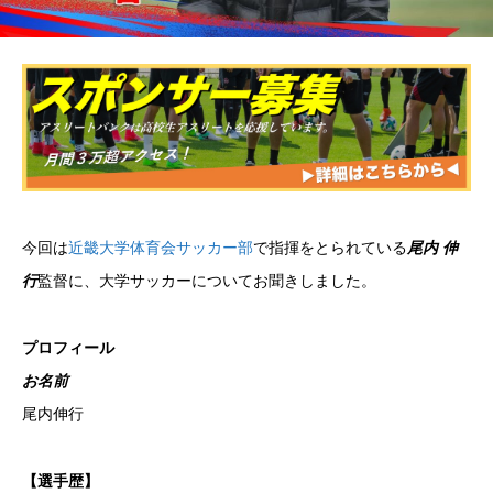
今回は
近畿大学体育会サッカー部
で指揮をとられている
尾内 伸
行
監督に、大学サッカーについてお聞きしました。
プロフィール
お名前
尾内伸行
【選手歴】