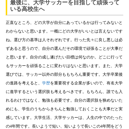
最後に、大学サッカーを目指して頑張って
いる高校生へ
正直なところ、どの大学が自分にあっているかは行ってみないと
わからないと思います。
一概にどの大学がいいとは言えないです
ね。選び方の基準は人それぞれです。
行った先々に良し悪しは必
ずあると思うので、自分の選んだその環境で頑張ることが大事だ
と思います。
自分の成し遂げたい目標は何なのか。
どこに行って
もサッカーを頑張ることに変わりはないと思います。
また、大学
選びでは、サッカー以外の部分ももちろん重要です。
大学卒業後
の進路を考えると、
学歴
を重要視する企業が多いので、有名大学
に進学するという選択肢も考えるべきです。
もちろん、誰でも入
れるわけではなく、勉強も必要です。
自分の選択肢を狭めないた
めにも、学生のうちからきちんと勉強しておくことも大事だと実
感しています。
大学生活、大学サッカーは、人生の中でのたった
の4年間です。
長いようで短い、短いようで長いこの4年間をどう