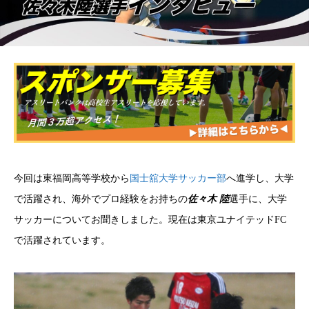
今回は東福岡高等学校から
国士舘大学サッカー部
へ進学し、
大学
で活躍され、海外でプロ経験をお持ちの
佐々木 陸
選手に、大学
サッカーについてお聞きしました。
現在は
東京ユナイテッドFC
で活躍されています。