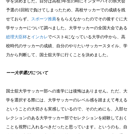
学を決めました。
自分は高校3年生の時にインターハイの県大会
予選の1回戦で負けてしまったため、高校サッカーでの成績を残
せておらず、
スポーツ推薦
をもらえなかったのでその後すぐに大
学サッカーについて調べました。大学サッカーの全国大会である
総理大臣杯
と
インカレ
でベスト4になっている大学の中から、高
校時代のサッカーの成績、自分のやりたいサッカースタイル、学
力から判断して、国士舘大学に行くことを決めました。
ーー大学選びについて
国士舘大学サッカー部への進学には後悔はありません。
ただ、大
学を選択する際には、大学サッカーのレベル感を踏まえて考える
ということの大切さも実感しているので、そのためにも、入部セ
レクションのある大学サッカー部でセレクションを経験しておく
ことも視野に入れるべきだったと思っています。
というのも、自