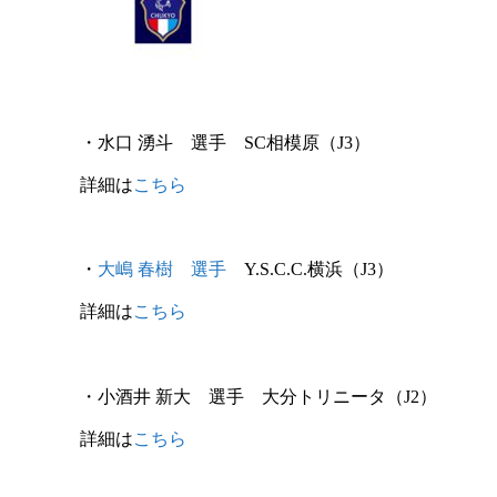
・
水口 湧斗
選手
SC相模原
（J3）
詳細は
こちら
・
大嶋 春樹
選手
Y.S.C.C.横浜
（J3）
詳細は
こちら
・
小酒井 新大
選手
大分トリニータ
（J2）
詳細は
こちら