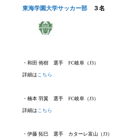
東海学園大学サッカー部
３名
・
和田 侑樹
選手
FC岐阜
（J3）
詳細は
こちら
・
楠本 羽翼
選手
FC岐阜
（J3）
詳細は
こちら
・
伊藤 拓巳
選手
カターレ富山
（J3）