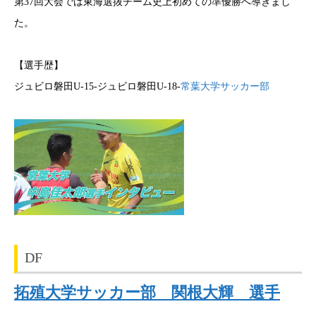
第37回大会では東海選抜チーム史上初めての準優勝へ導きまし
た。
【選手歴】
ジュビロ磐田U-15-ジュビロ磐田U-18-
常葉大学サッカー部
DF
拓殖大学サッカー部 関根大輝 選手